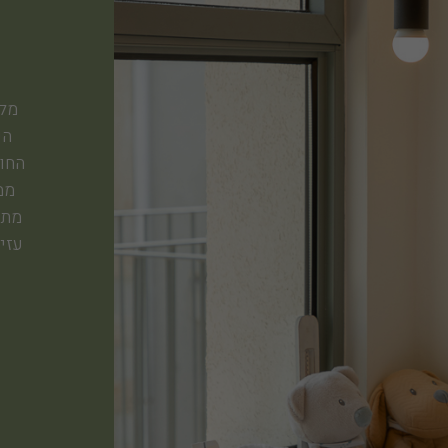
מלו
הש
החול
מתו
עזיב