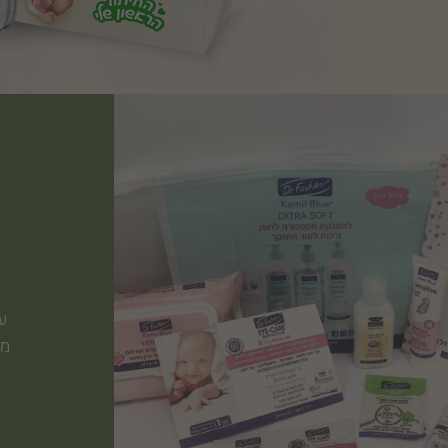
ע
ע
מו