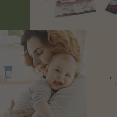
ידה
ל 40 ש"ח