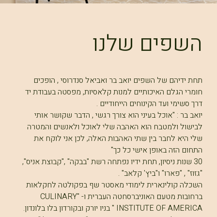
השפים שלנו
תחת ידיהם של השפים יואב בר ואביאל סנדרוסי , הופכים
חומרי הגלם האיכותיים למנות קלאסיות, מפסטה בעבודת יד
דרך סשימי ועד הקינוחים הייחודיים .
יואב בר : "אוכל בעיני הוא צורך רגשי , הדבר שקושר אותי
לבישול ולמטבח הוא האהבה שלי לאוכל ולאנשים והמטרה
שלי היא לחבר בין שתי האהבות האלה, לכן אני לוקח את
התחום הזה באופן אישי כל כך"
30 שנות ניסיון, תחת ידיו נפתחה רשת "בבקה" ,"קבוצת אניס",
"גזוז" , "פארו" ו"ביץ' קלאב" .
השכלה קולינארית לימודי מאסטר שף בפקולטה לחקלאות
ברחובות מטעם האוניברסחטה העברית ו- "CULINARY
INSTITUTE OF AMERICA " בניו יורק ובקורדון בלו בלונדון.