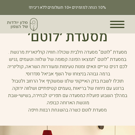
10% הנחה למזמינים +10 תשלומים ללא ריבית!
מסעדת ׳לוטם׳
מסעדת "לוטם" מסעדה חלבית שכולה חוויה קולינארית מרגשת .
במסעדת "לוטם "תמצאו הפוגה קסומה של שלווה וטעמים ,נגיש
לכם דגים טריים ונאים ומנות טעימות ומעוררות השראה, קולינריה
ברמה גבוהה בניצוחו של השף אביאל סנדרוסי.
תוכלו לשבת בדק האייקוני שלנו שמשקיף אל הרחוב ולטבול
ברוגע עם ניחוח של בריאות ,טעמים קטיפתיים ושלווה ירוקה.
במהלך השבוע פועלת כמסעדה עם תפריט לבחירה, בשישי-שבת
מוגשת הארוחה כבופה.
מסעדת לוטם כשרה בהשגחת רבנות חיפה